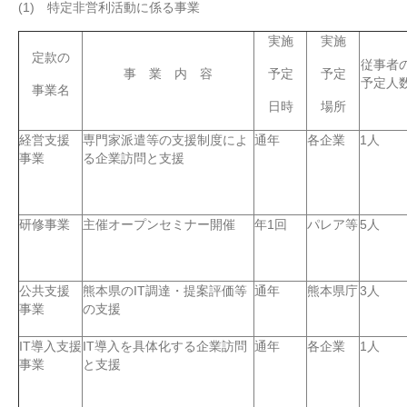
(1) 特定非営利活動に係る事業
実施
実施
定款の
従事者
事 業 内 容
予定
予定
予定人
事業名
日時
場所
経営支援
専門家派遣等の支援制度によ
通年
各企業
1人
事業
る企業訪問と支援
研修事業
主催オープンセミナー開催
年1回
パレア等
5人
公共支援
熊本県のIT調達・提案評価等
通年
熊本県庁
3人
事業
の支援
IT導入支援
IT導入を具体化する企業訪問
通年
各企業
1人
事業
と支援